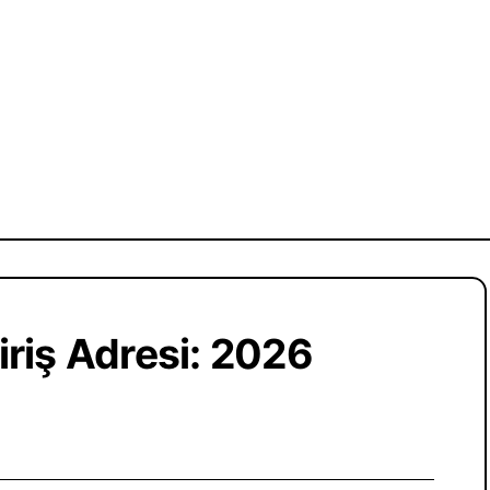
riş Adresi: 2026