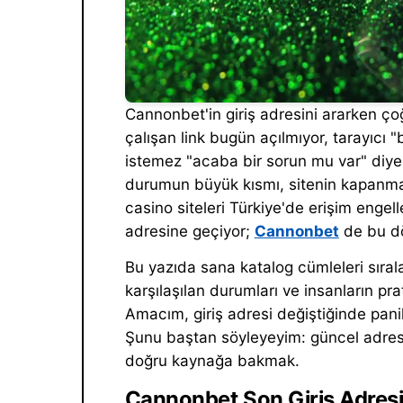
Cannonbet'in giriş adresini ararken ço
çalışan link bugün açılmıyor, tarayıcı "
istemez "acaba bir sorun mu var" diye
durumun büyük kısmı, sitenin kapanması
casino siteleri Türkiye'de erişim engelleri
adresine geçiyor;
Cannonbet
de bu dö
Bu yazıda sana katalog cümleleri sıra
karşılaşılan durumları ve insanların pr
Amacım, giriş adresi değiştiğinde pa
Şunu baştan söyleyeyim: güncel adres
doğru kaynağa bakmak.
Cannonbet Son Giriş Adresi