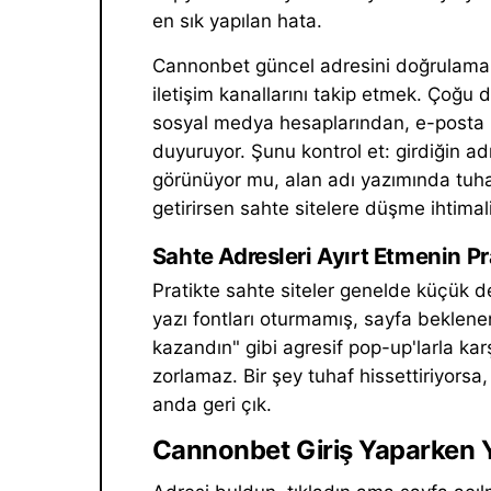
en sık yapılan hata.
Cannonbet güncel adresini doğrulaman
iletişim kanallarını takip etmek. Çoğu
sosyal medya hesaplarından, e-posta 
duyuruyor. Şunu kontrol et: girdiğin adr
görünüyor mu, alan adı yazımında tuhaf 
getirirsen sahte sitelere düşme ihtimali
Sahte Adresleri Ayırt Etmenin Pra
Pratikte sahte siteler genelde küçük d
yazı fontları oturmamış, sayfa beklen
kazandın" gibi agresif pop-up'larla ka
zorlamaz. Bir şey tuhaf hissettiriyorsa
anda geri çık.
Cannonbet Giriş Yaparken 