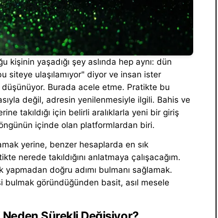
ğu kişinin yaşadığı şey aslında hep aynı: dün
bu siteye ulaşılamıyor" diyor ve insan ister
 düşünüyor. Burada acele etme. Pratikte bu
yla değil, adresin yenilenmesiyle ilgili. Bahis ve
ne takıldığı için belirli aralıklarla yeni bir giriş
ngünün içinde olan platformlardan biri.
lamak yerine, benzer hesaplarda en sık
atikte nerede takıldığını anlatmaya çalışacağım.
nik yapmadan doğru adımı bulmanı sağlamak.
i bulmak göründüğünden basit, asıl mesele
 Neden Sürekli Değişiyor?