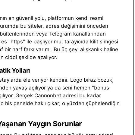
ın en güvenli yolu, platformun kendi resmi
 durumda bu siteler, adres değişimini önceden
bültenlerinden veya Telegram kanallarından
es "https" ile başlıyor mu, tarayıcıda kilit simgesi
bir harf farkı var mı. Bu üç şeyi alışkanlık haline
n ciddi şekilde azalıyor.
tik Yolları
etaylarda ele veriyor kendini. Logo biraz bozuk,
enden yavaş açılıyor ya da seni hemen "bonus
rşılıyor. Gerçek Cannonbet adresi bu kadar
, o his genelde haklı çıkar; o yüzden şüphelendiğin
Yaşanan Yaygın Sorunlar