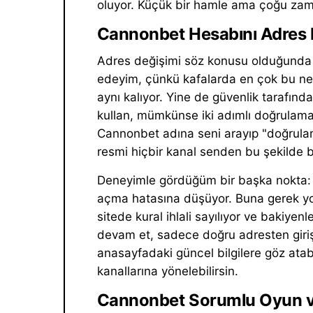
oluyor. Küçük bir hamle ama çoğu zama
Cannonbet Hesabını Adres
Adres değişimi söz konusu olduğunda 
edeyim, çünkü kafalarda en çok bu ne
aynı kalıyor. Yine de güvenlik tarafınd
kullan, mümkünse iki adımlı doğrulama 
Cannonbet adına seni arayıp "doğrulama
resmi hiçbir kanal senden bu şekilde b
Deneyimle gördüğüm bir başka nokta: i
açma hatasına düşüyor. Buna gerek yok
sitede kural ihlali sayılıyor ve bakiyenle
devam et, sadece doğru adresten giri
anasayfadaki güncel bilgilere göz atabi
kanallarına yönelebilirsin.
Cannonbet Sorumlu Oyun ve 