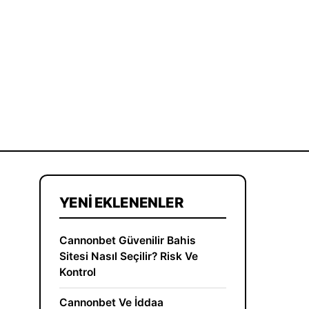
YENI EKLENENLER
Cannonbet Güvenilir Bahis
Sitesi Nasıl Seçilir? Risk Ve
Kontrol
Cannonbet Ve İddaa